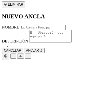
🗑️ ELIMINAR
NUEVO ANCLA
NOMBRE
DESCRIPCIÓN
— , —
CANCELAR
ANCLAR ⚓
🔇
−
⚓
+